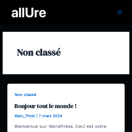
Aller
Mai
au
Men
contenu
Non classé
Non classé
Bonjour tout le monde !
Marc_Pinel
/
7 mars 2024
Bienvenue sur WordPress. Ceci est votre